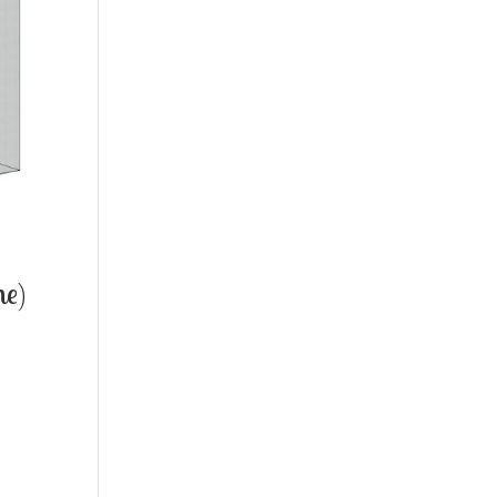
he)
.