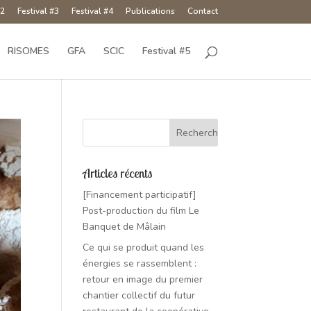
#2
Festival #3
Festival #4
Publications
Contact
RISOMES
GFA
SCIC
Festival #5
Articles récents
[Financement participatif]
Post-production du film Le
Banquet de Mâlain
Ce qui se produit quand les
énergies se rassemblent :
retour en image du premier
chantier collectif du futur