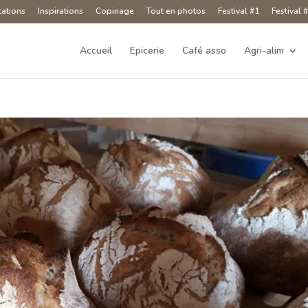
tations
Inspirations
Copinage
Tout en photos
Festival #1
Festival 
Accueil
Epicerie
Café asso
Agri-alim