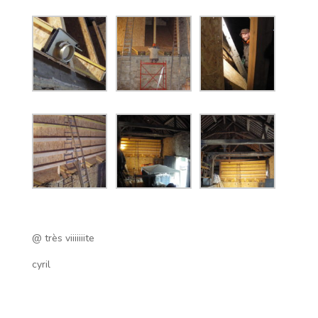
@ très viiiiiiite
cyril