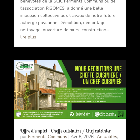
bénévoles de la SCIC Ferments Communs ou de
l'association RISOMES, a donné une belle
impulsion collective aux travaux de notre future
auberge paysanne. Démolition, démontage,
nettoyage, ouverture de murs, construction...
lire plus
Offre d’emploi – Cheffe cuisinière / Chef cuisinier
par
Ferments Communs
|
Avr 8, 2026
|
Actualités
,