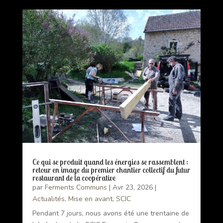
Ce qui se produit quand les énergies se rassemblent :
retour en image du premier chantier collectif du futur
restaurant de la coopérative
par
Ferments Communs
|
Avr 23, 2026
|
Actualités
,
Mise en avant
,
SCIC
Pendant 7 jours, nous avons été une trentaine de