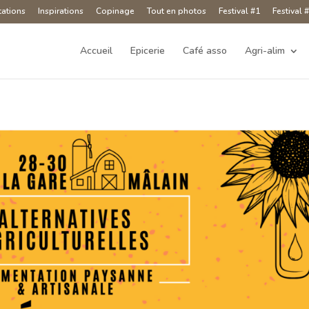
tations
Inspirations
Copinage
Tout en photos
Festival #1
Festival 
Accueil
Epicerie
Café asso
Agri-alim