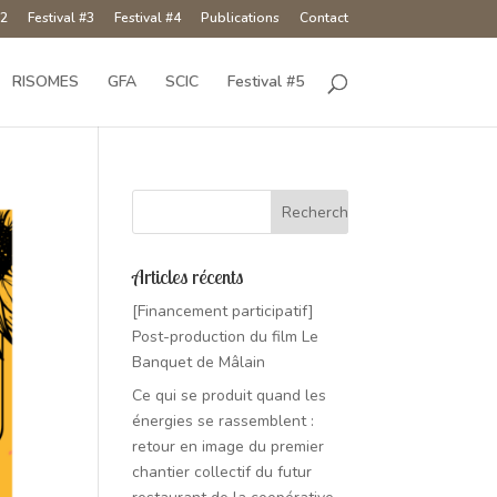
#2
Festival #3
Festival #4
Publications
Contact
RISOMES
GFA
SCIC
Festival #5
Articles récents
[Financement participatif]
Post-production du film Le
Banquet de Mâlain
Ce qui se produit quand les
énergies se rassemblent :
retour en image du premier
chantier collectif du futur