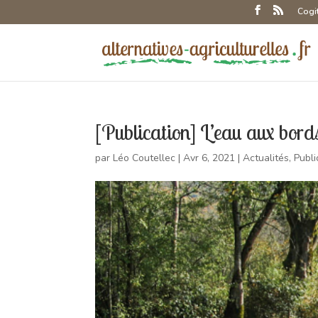
Cogi
[Publication] L’eau aux bor
par
Léo Coutellec
|
Avr 6, 2021
|
Actualités
,
Publi