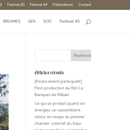
#2
Festival #3
Festival #4
Publications
Contact
RISOMES
GFA
SCIC
Festival #5
Articles récents
[Financement participatif]
Post-production du film Le
Banquet de Mâlain
Ce qui se produit quand les
énergies se rassemblent :
retour en image du premier
chantier collectif du futur