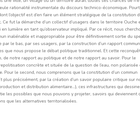
 une ville, un village ou un territoire aurait toutes ses chances de n’ê
 seule rationalité instrumentale du discours technico-économique. Pourt
ont l’objectif est d’en faire un élément stratégique de la constitution d
Ce fut la démarche d’un collectif d’usagers dans le territoire Ouche 
en lumière en tant qu’observateur impliqué. Par ce récit, nous cherch
un inaliénable et inappropriable pour être définitivement sortie du sp
e par le bas, par ses usagers, par la construction d’un rapport commun
tes que nous propose le débat politique traditionnel. Et cette reconquê
de notre rapport au politique et de notre rapport au savoir. Pour le
politisation concrète et située de la question de l’eau, non polarisée 
te. Pour le second, nous comprenons que la constitution d’un commun
Et plus précisément, par la création d’un savoir populaire critique sur n
, production et distribution alimentaire…), ces infrastructures qui dessine
rtie les possibles que nous pouvons y projeter, savoirs qui deviennent 
ns que les alternatives territorialisées.