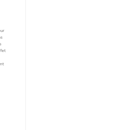
our
ns
s
ffet
e
int