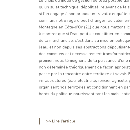
Le choix du mode de gestion de l’eau potable dans
qu’un sujet technique, dépolitisé, relevant de la
si l’on engage à son propos un travail d’enquête d
commun, notre regard peut changer radicalement. 
Montagne en Côte-d’Or (21) que nous mettons ici 
à montrer que si l’eau peut se constituer en comm
de la marchandise, c’est dans sa mise en politiqu
l’eau, et non depuis ses abstractions dépolitisan
des communs est nécessairement transformatrice, 
premier, nous témoignons de la puissance d’une re
non déterminée théoriquement de façon aprioris
passe par la rencontre entre territoire et savoir. 
infrastructures (eau, électricité, foncier agricole
organisent nos territoires et conditionnent en pa
bords du politique nourrissant tant les mobilisatio
>> Lire l’article