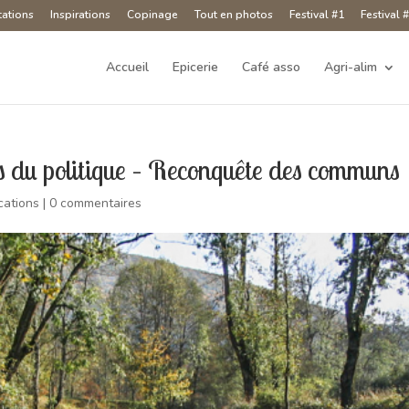
tations
Inspirations
Copinage
Tout en photos
Festival #1
Festival 
Accueil
Epicerie
Café asso
Agri-alim
ds du politique – Reconquête des communs
cations
|
0 commentaires