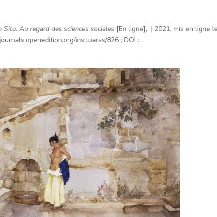
n Situ. Au regard des sciences sociales
[En ligne], | 2021, mis en ligne 
//journals.openedition.org/insituarss/826 ;
DOI
: