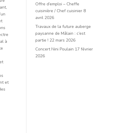
tre
Offre d’emploi – Cheffe
ant,
cuisinière / Chef cuisinier
8
’un
avril 2026
et
Travaux de la future auberge
ons
paysanne de Mâlain : c’est
ectre
partie !
22 mars 2026
al à
te
Concert Nini Poulain
17 février
2026
et
os
nt et
des