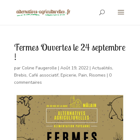
Fermes Ouvertes le 24 septembre
!
par
Coline Faugerolle
|
Août 19, 2022
|
Actualités
,
Brebis
,
Café associatif
,
Epicerie
,
Pain
,
Risomes
|
0
commentaires