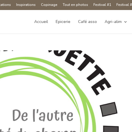
tations
Inspirations
Copinage
Tout en photos
Festival #1
Festival 
Accueil
Epicerie
Café asso
Agri-alim