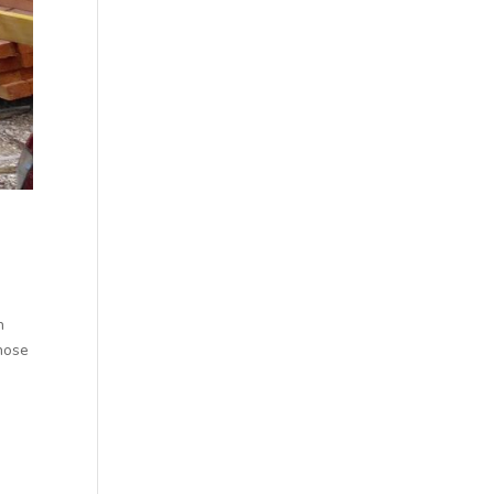
n
phose