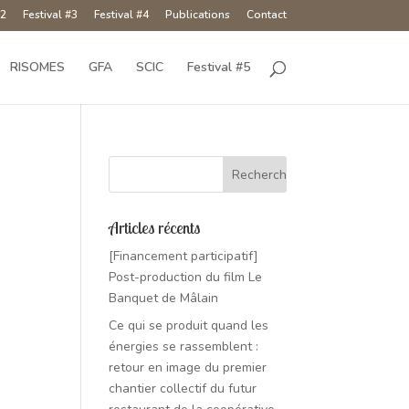
#2
Festival #3
Festival #4
Publications
Contact
RISOMES
GFA
SCIC
Festival #5
Articles récents
[Financement participatif]
Post-production du film Le
Banquet de Mâlain
Ce qui se produit quand les
énergies se rassemblent :
retour en image du premier
chantier collectif du futur