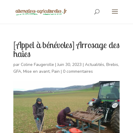
[Appel à bénévoles] Arrosage des
haies
par
Coline Faugerolle
|
Juin 30, 2023
|
Actualités
,
Brebis
,
GFA
,
Mise en avant
,
Pain
|
0 commentaires