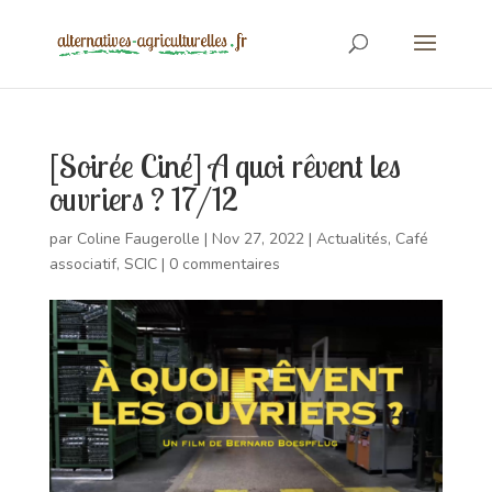
[Soirée Ciné] A quoi rêvent les
ouvriers ? 17/12
par
Coline Faugerolle
|
Nov 27, 2022
|
Actualités
,
Café
associatif
,
SCIC
|
0 commentaires