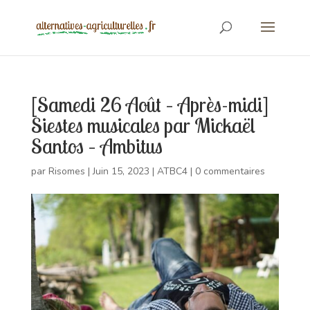
[Samedi 26 Août – Après-midi]
Siestes musicales par Mickaël
Santos – Ambitus
par
Risomes
|
Juin 15, 2023
|
ATBC4
|
0 commentaires