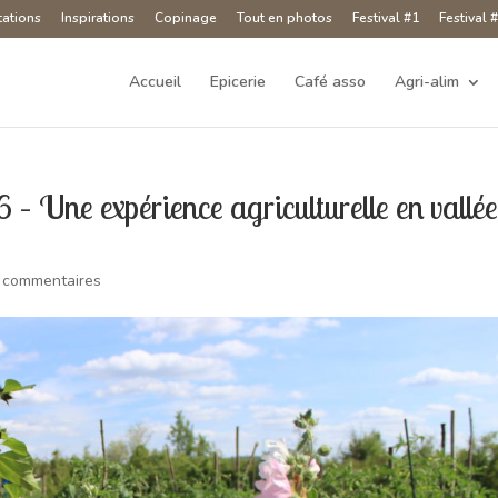
tations
Inspirations
Copinage
Tout en photos
Festival #1
Festival 
Accueil
Epicerie
Café asso
Agri-alim
Une expérience agriculturelle en vallé
 commentaires