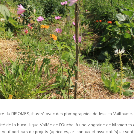
aire du RISOMES, illustré avec des photographies de Jessica Vuillaume.
mité de la buco- lique Vallée de l’Ouche, à une vingtaine de kilomètres
neuf porteurs de projets (agricoles, artisanaux et associatifs) se sont