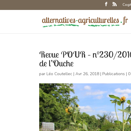
Cogi
Revue POUR – n°230/2016 – 
de l’Ouche
par
Léo Coutellec
|
Avr 26, 2018
|
Publications
|
0