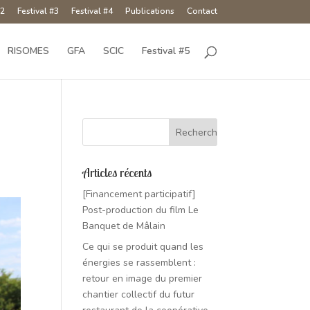
#2
Festival #3
Festival #4
Publications
Contact
RISOMES
GFA
SCIC
Festival #5
e
Articles récents
[Financement participatif]
Post-production du film Le
Banquet de Mâlain
Ce qui se produit quand les
énergies se rassemblent :
retour en image du premier
chantier collectif du futur