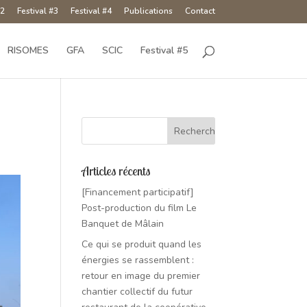
#2
Festival #3
Festival #4
Publications
Contact
RISOMES
GFA
SCIC
Festival #5
Articles récents
[Financement participatif]
Post-production du film Le
Banquet de Mâlain
Ce qui se produit quand les
énergies se rassemblent :
retour en image du premier
chantier collectif du futur