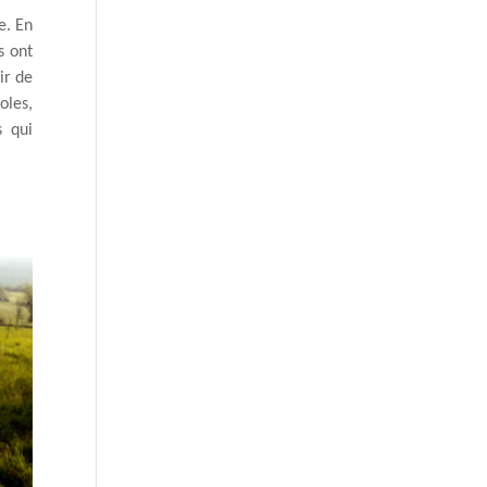
e. En
s ont
ir de
oles,
s qui