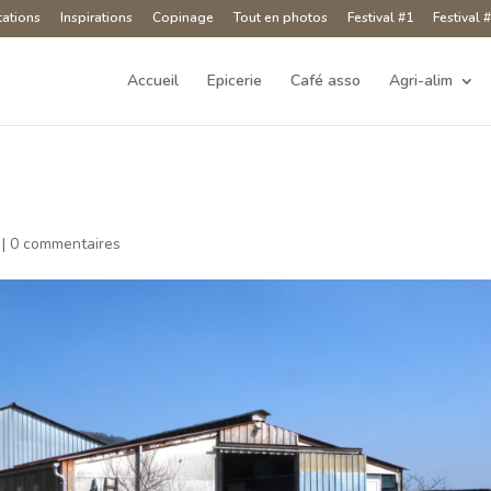
tations
Inspirations
Copinage
Tout en photos
Festival #1
Festival 
Accueil
Epicerie
Café asso
Agri-alim
|
0 commentaires