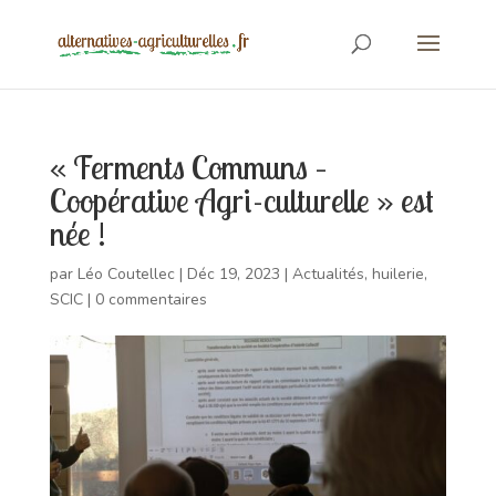
« Ferments Communs –
Coopérative Agri-culturelle » est
née !
par
Léo Coutellec
|
Déc 19, 2023
|
Actualités
,
huilerie
,
SCIC
|
0 commentaires