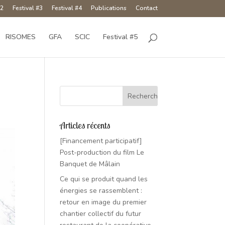
#2
Festival #3
Festival #4
Publications
Contact
RISOMES
GFA
SCIC
Festival #5
Articles récents
[Financement participatif]
Post-production du film Le
Banquet de Mâlain
Ce qui se produit quand les
énergies se rassemblent :
retour en image du premier
chantier collectif du futur