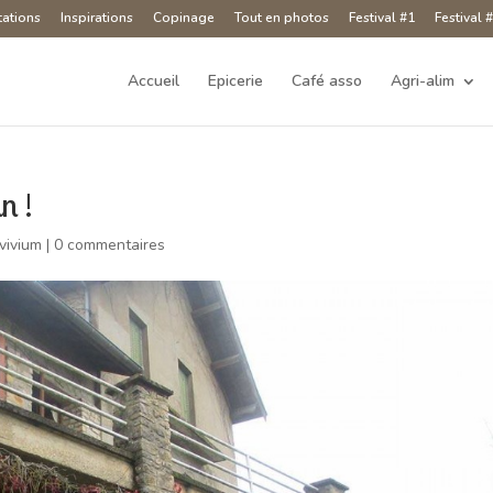
tations
Inspirations
Copinage
Tout en photos
Festival #1
Festival 
Accueil
Epicerie
Café asso
Agri-alim
n !
vivium
|
0 commentaires