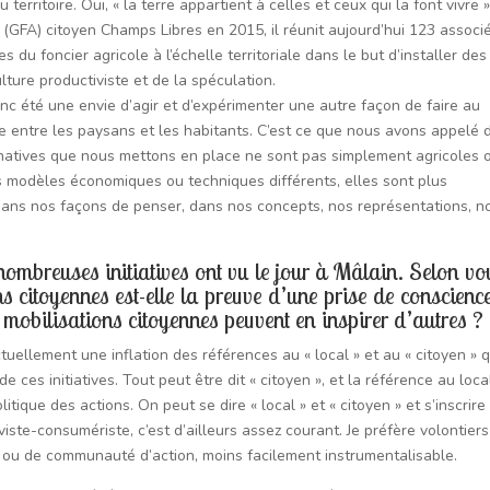
erritoire. Oui, « la terre appartient à celles et ceux qui la font vivre »
GFA) citoyen Champs Libres en 2015, il réunit aujourd’hui 123 associé
s du foncier agricole à l’échelle territoriale dans le but d’installer des
ulture productiviste et de la spéculation.
donc été une envie d’agir et d’expérimenter une autre façon de faire au
se entre les paysans et les habitants. C’est ce que nous avons appelé 
ternatives que nous mettons en place ne sont pas simplement agricoles 
s modèles économiques ou techniques différents, elles sont plus
ans nos façons de penser, dans nos concepts, nos représentations, n
nombreuses initiatives ont vu le jour à Mâlain. Selon vo
ns citoyennes est-elle la preuve d’une prise de conscienc
s mobilisations citoyennes peuvent en inspirer d’autres ?
ctuellement une inflation des références au « local » et au « citoyen » q
de ces initiatives. Tout peut être dit « citoyen », et la référence au loca
tique des actions. On peut se dire « local » et « citoyen » et s’inscrire
te-consumériste, c’est d’ailleurs assez courant. Je préfère volontiers
e ou de communauté d’action, moins facilement instrumentalisable.