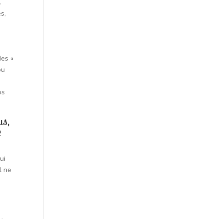
.
s,
des «
ou
os
us,
e
ui
l ne