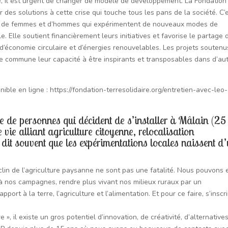
le, il est urgent de changer de modèle de développement. La Fondation
 des solutions à cette crise qui touche tous les pans de la société. C’
ux de femmes et d’hommes qui expérimentent de nouveaux modes de
 Elle soutient financièrement leurs initiatives et favorise le partage 
d’économie circulaire et d’énergies renouvelables. Les projets soutenu
que commune leur capacité à être inspirants et transposables dans d’au
ible en ligne : https://fondation-terresolidaire.org/entretien-avec-leo-
e de personnes qui décident de s’installer à Mâlain (2
 vie alliant agriculture citoyenne, relocalisation
 dit souvent que les expérimentations locales naissent d
clin de l’agriculture paysanne ne sont pas une fatalité. Nous pouvons 
à nos campagnes, rendre plus vivant nos milieux ruraux par un
rt à la terre, l’agriculture et l’alimentation. Et pour ce faire, s’inscr
 », il existe un gros potentiel d’innovation, de créativité, d’alternative