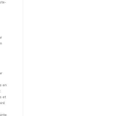
ste-
ur
en
ar
e en
t
s et
hiré
ainte