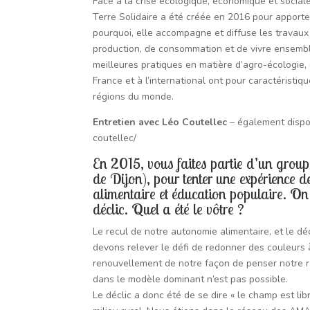
Face à la crise écologique, économique et socia
Terre Solidaire a été créée en 2016 pour apporter
pourquoi, elle accompagne et diffuse les trava
production, de consommation et de vivre ensemble.
meilleures pratiques en matière d’agro-écologie, 
France et à l’international ont pour caractéristi
régions du monde.
Entretien avec Léo Coutellec
– également dispon
coutellec/
En 2015, vous faites partie d’un group
de Dijon), pour tenter une expérience de
alimentaire et éducation populaire. On
déclic. Quel a été le vôtre ?
Le recul de notre autonomie alimentaire, et le dé
devons relever le défi de redonner des couleurs 
renouvellement de notre façon de penser notre rappo
dans le modèle dominant n’est pas possible.
Le déclic a donc été de se dire « le champ est libre