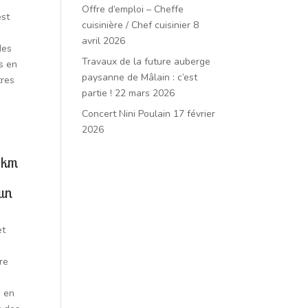
Offre d’emploi – Cheffe
est
cuisinière / Chef cuisinier
8
avril 2026
des
Travaux de la future auberge
s en
paysanne de Mâlain : c’est
tres
partie !
22 mars 2026
Concert Nini Poulain
17 février
2026
5 km
’un
et
ire
s en