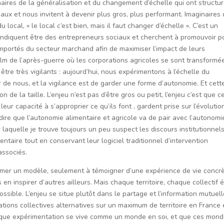
naires de la généralisation et du changement d’échelle qui ont structu
x et nous invitent à devenir plus gros, plus performant. Imaginaires 
ocal, « le local c’est bien, mais il faut changer d’échelle ». C’est un
evendiquent être des entrepreneurs sociaux et cherchent à promouvoir p
 importés du secteur marchand afin de maximiser l’impact de leurs
 film de l’après-guerre où les corporations agricoles se sont transformé
s être très vigilants : aujourd’hui, nous expérimentons à l’échelle du
 de nous, et la vigilance est de garder une forme d’autonomie. Et cett
de la taille. L’enjeu n’est pas d’être gros ou petit, l’enjeu c’est que c
r capacité à s’approprier ce qu’ils font , gardent prise sur l’évolutio
 de dire que l’autonomie alimentaire et agricole va de pair avec l’autonomi
r laquelle je trouve toujours un peu suspect les discours institutionnels
entaire tout en conservant leur logiciel traditionnel d’intervention
 associés.
mer un modèle, seulement à témoigner d’une expérience de vie concrè
n inspirer d’autres ailleurs. Mais chaque territoire, chaque collectif 
ossible. L’enjeu se situe plutôt dans le partage et l’information mutuel
tions collectives alternatives sur un maximum de territoire en France 
haque expérimentation se vive comme un monde en soi, et que ces mon