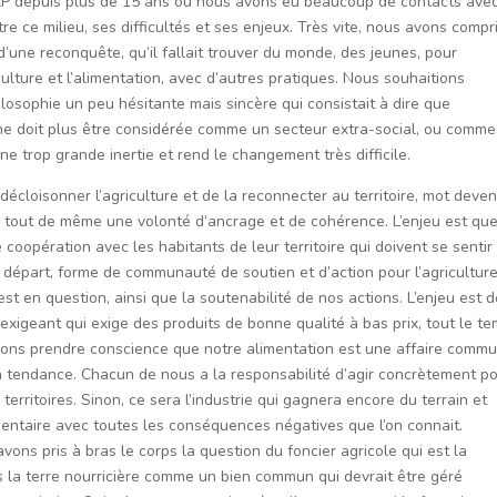
MAP depuis plus de 15 ans où nous avons eu beaucoup de contacts ave
e ce milieu, ses difficultés et ses enjeux. Très vite, nous avons compr
e d’une reconquête, qu’il fallait trouver du monde, des jeunes, pour
iculture et l’alimentation, avec d’autres pratiques. Nous souhaitions
osophie un peu hésitante mais sincère qui consistait à dire que
le ne doit plus être considérée comme un secteur extra-social, ou comm
ne trop grande inertie et rend le changement très difficile.
écloisonner l’agriculture et de la reconnecter au territoire, mot deve
 tout de même une volonté d’ancrage et de cohérence. L’enjeu est que
coopération avec les habitants de leur territoire qui doivent se sentir
e départ, forme de communauté de soutien et d’action pour l’agricultur
st en question, ainsi que la soutenabilité de nos actions. L’enjeu est 
igeant qui exige des produits de bonne qualité à bas prix, tout le t
devons prendre conscience que notre alimentation est une affaire comm
a tendance. Chacun de nous a la responsabilité d’agir concrètement p
erritoires. Sinon, ce sera l’industrie qui gagnera encore du terrain et
entaire avec toutes les conséquences négatives que l’on connait.
avons pris à bras le corps la question du foncier agricole qui est la
s la terre nourricière comme un bien commun qui devrait être géré