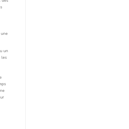
c des
is
e une
nu un
 les
e
de
emps
une
our