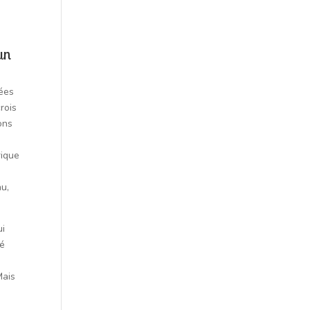
’un
dées
rois
ons
rique
nu,
ui
té
Mais