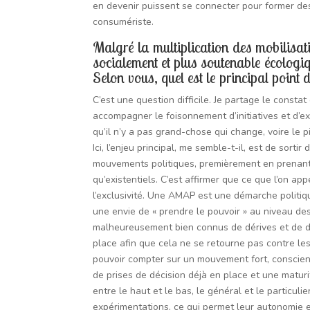
en devenir puissent se connecter pour former des 
consumériste.
Malgré la multiplication des mobilisat
socialement et plus soutenable écologi
Selon vous, quel est le principal point
C’est une question difficile. Je partage le const
accompagner le foisonnement d’initiatives et d’exp
qu’il n’y a pas grand-chose qui change, voire le
Ici, l’enjeu principal, me semble-t-il, est de sort
mouvements politiques, premièrement en prenant
qu’existentiels. C’est affirmer que ce que l’on ap
l’exclusivité. Une AMAP est une démarche politique
une envie de « prendre le pouvoir » au niveau des i
malheureusement bien connus de dérives et de dé
place afin que cela ne se retourne pas contre les 
pouvoir compter sur un mouvement fort, conscien
de prises de décision déjà en place et une maturit
entre le haut et le bas, le général et le particuli
expérimentations, ce qui permet leur autonomie et l