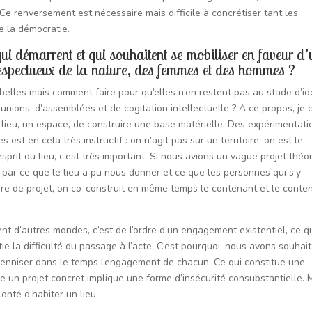
Ce renversement est nécessaire mais difficile à concrétiser tant les
e la démocratie.
ui démarrent et qui souhaitent se mobiliser en faveur d
espectueux de la nature, des femmes et des hommes ?
s belles mais comment faire pour qu’elles n’en restent pas au stade d’i
unions, d’assemblées et de cogitation intellectuelle ? A ce propos, je c
un lieu, un espace, de construire une base matérielle. Des expérimentati
t en cela très instructif : on n’agit pas sur un territoire, on est le
esprit du lieu, c’est très important. Si nous avions un vague projet théo
 par ce que le lieu a pu nous donner et ce que les personnes qui s’y
nre de projet, on co-construit en même temps le contenant et le conte
nt d’autres mondes, c’est de l’ordre d’un engagement existentiel, ce q
ie la difficulté du passage à l’acte. C’est pourquoi, nous avons souhai
érenniser dans le temps l’engagement de chacun. Ce qui constitue une
re un projet concret implique une forme d’insécurité consubstantielle. 
onté d’habiter un lieu.