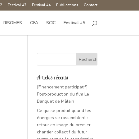
#2
Festival #3
Festival #4
Publications
Contact
RISOMES
GFA
SCIC
Festival #5
Articles récents
[Financement participatif]
Post-production du film Le
Banquet de Mâlain
Ce qui se produit quand les
énergies se rassemblent :
retour en image du premier
chantier collectif du futur