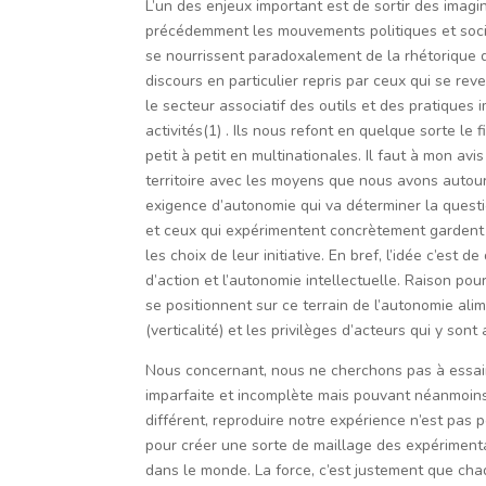
L’un des enjeux important est de sortir des imagi
précédemment les mouvements politiques et sociau
se nourrissent paradoxalement de la rhétorique du l
discours en particulier repris par ceux qui se r
le secteur associatif des outils et des pratiques
activités(1) . Ils nous refont en quelque sorte le
petit à petit en multinationales. Il faut à mon avi
territoire avec les moyens que nous avons autour
exigence d’autonomie qui va déterminer la question 
et ceux qui expérimentent concrètement gardent leu
les choix de leur initiative. En bref, l’idée c’est
d’action et l’autonomie intellectuelle. Raison pou
se positionnent sur ce terrain de l’autonomie alim
(verticalité) et les privilèges d’acteurs qui y sont
Nous concernant, nous ne cherchons pas à essai
imparfaite et incomplète mais pouvant néanmoins e
différent, reproduire notre expérience n’est pas p
pour créer une sorte de maillage des expérimenta
dans le monde. La force, c’est justement que c