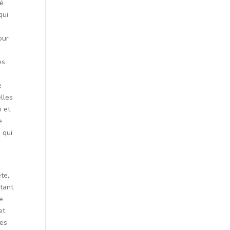
ré
qui
our
es
e
elles
n et
e
 qui
te,
étant
le
et
des