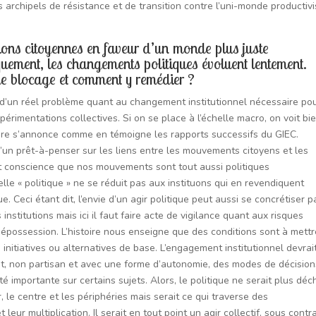
archipels de résistance et de transition contre l’uni-monde productivi
ions citoyennes en faveur d’un monde plus juste
quement, les changements politiques évoluent lentement.
 de blocage et comment y remédier ?
at d’un réel problème quant au changement institutionnel nécessaire po
érimentations collectives. Si on se place à l’échelle macro, on voit bi
 pire s’annonce comme en témoigne les rapports successifs du GIEC.
ir d’un prêt-à-penser sur les liens entre les mouvements citoyens et les
 conscience que nos mouvements sont tout aussi politiques
pelle « politique » ne se réduit pas aux instituons qui en revendiquent
. Ceci étant dit, l’envie d’un agir politique peut aussi se concrétiser p
nstitutions mais ici il faut faire acte de vigilance quant aux risques
possession. L’histoire nous enseigne que des conditions sont à mettr
initiatives ou alternatives de base. L’engagement institutionnel devrai
t, non partisan et avec une forme d’autonomie, des modes de décision
é importante sur certains sujets. Alors, le politique ne serait plus déc
er, le centre et les périphéries mais serait ce qui traverse des
eur multiplication. Il serait en tout point un agir collectif, sous contr