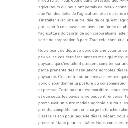
milieu rural. Nous étions dans le réseau des A
agriculteurs qui nous ont permis de mieux connaitr
que l’un des défis de l’agriculture était de l’ordr
s’installer avec une autre idée de ce qu’est l’agr
participer à ce mouvement avec une forme de phil
l’agriculture doit sortir de son corporatisme, el
sorte de corporation à part. Tout cela conduit à u
Notre point de départ a donc été une volonté de d
peu valise ces dernières années mais qui marque
paysans qui s’installent puissent compter sur une 
partie prenante des installations agricoles dès l
paysanne. C’est notre autonomie alimentaire qui e
donc d’abandonner la posture du consommateur ex
et partout. Cette posture est mortifère : nous 
et que seuls les paysans ne peuvent renverser l
promouvoir un autre modèle agricole sur tous les t
prendra complètement en charge la fonction alim
C’est la raison pour laquelle dès le départ, nous 
première étape pour s’installer. Nous considéron