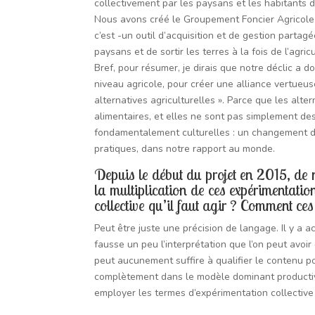
collectivement par les paysans et les habitants du t
Nous avons créé le Groupement Foncier Agricole (
c’est -un outil d’acquisition et de gestion partagée
paysans et de sortir les terres à la fois de l’agric
Bref, pour résumer, je dirais que notre déclic a 
niveau agricole, pour créer une alliance vertueu
alternatives agriculturelles ». Parce que les al
alimentaires, et elles ne sont pas simplement de
fondamentalement culturelles : un changement d
pratiques, dans notre rapport au monde.
Depuis le début du projet en 2015, de 
la multiplication de ces expérimentatio
collective qu’il faut agir ? Comment ce
Peut être juste une précision de langage. Il y a a
fausse un peu l’interprétation que l’on peut avoir 
peut aucunement suffire à qualifier le contenu poli
complètement dans le modèle dominant productivis
employer les termes d’expérimentation collectiv