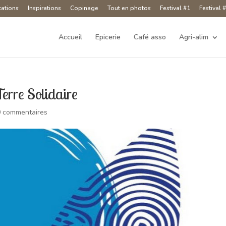
tations
Inspirations
Copinage
Tout en photos
Festival #1
Festival 
Accueil
Epicerie
Café asso
Agri-alim
Terre Solidaire
0 commentaires