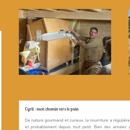
Cyril : mon chemin vers le pain
De nature gourmand et curieux, la nourriture a régulièr
et probablement depuis tout petit. Bien des années 