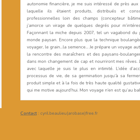
autonomie financière, je me suis intéressé de près aux
laquelle ils étaient produits, distribués et con
professionnelles loin des champs (concepteur bâtim
j’amorce un virage de quelques degrés pour m’intéres
Façonnant la miche depuis 2007, tel un vagabond du pé
monde paysan. Encore plus que la technique boulangère
voyager, le grain…la semence… Je prépare un voyage auto
la rencontre des maraîchers et des paysans-boulanger
dans mon changement de cap et nourriront mes rêves. Je
avec laquelle je suis le plus en intimité. L’idée d’
processus de vie, de sa germination jusqu’à sa ferment
produit simple et à la fois de très haute qualité gustative
qui me motive aujourd’hui. Mon voyage n’en est qu’au ba
Contact
: cyril.beaulieu(arobase)free.fr