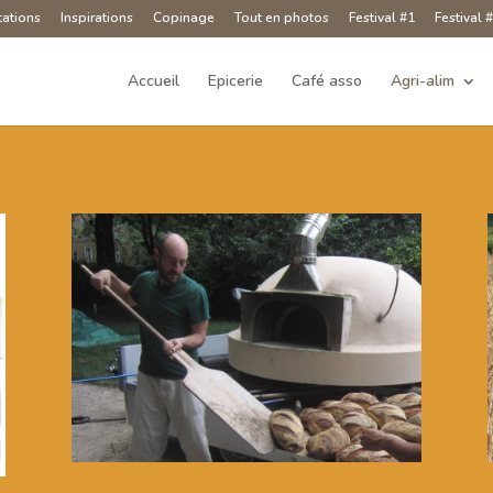
tations
Inspirations
Copinage
Tout en photos
Festival #1
Festival 
Accueil
Epicerie
Café asso
Agri-alim