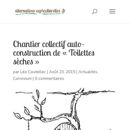
Chantier collectif auto-
construction de « Toilettes
sèches »
par
Léo Coutellec
|
Août 23, 2015
|
Actualités
,
Convivium
|
0 commentaires