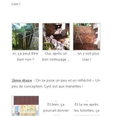
coin !
Ici, ça peut être
Oui, après un
… on y voit plus
bien non ?
bon nettoyage …
clair !
2ème étape
: On se pose un peu et on réfléchit – Un
peu de conception, Cyril est aux manettes !
Et bien, ça
Et la vie après
pourrait donner
les toilettes, ça