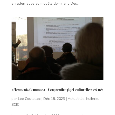
en alternative au modèle dominant. Dès...
« Ferments Communs – Coopérative Agri-culturelle » est née
!
par
Léo Coutellec
|
Déc 19, 2023
|
Actualités
,
huilerie
,
SCIC