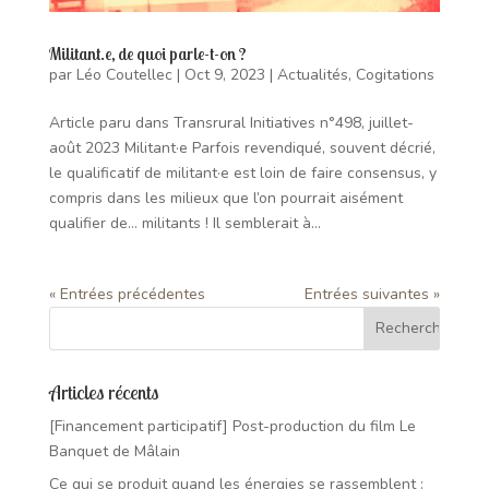
Militant.e, de quoi parle-t-on ?
par
Léo Coutellec
|
Oct 9, 2023
|
Actualités
,
Cogitations
Article paru dans Transrural Initiatives n°498, juillet-
août 2023 Militant·e Parfois revendiqué, souvent décrié,
le qualificatif de militant·e est loin de faire consensus, y
compris dans les milieux que l’on pourrait aisément
qualifier de… militants ! Il semblerait à...
« Entrées précédentes
Entrées suivantes »
Articles récents
[Financement participatif] Post-production du film Le
Banquet de Mâlain
Ce qui se produit quand les énergies se rassemblent :