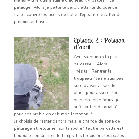
mères + une quarantaine d’agneau x 4 pattes = ça
patauge !
Alors je paille le parc d’attente du quai de
traite, couvre les accès de balle d’épeautre et attend
patiemment avril.
.
É
pisode 2 : Poisson
d’avril
Avril vient mais la pluie
ne cesse … Alors
j’hésite… Rentrer le
troupeau ? Je ne suis pas
sure d’avoir assez de
place pour assurer leur
bien être ni le fourrage
suffisant et de qualité
pour des brebis en début de lactation. *
Je choisis de rester dehors mais je change de zone de
pâturage et retourne “sur la roche”, l’autre parcelle est
boueuse : en un rien de temps, les brebis ont les pattes