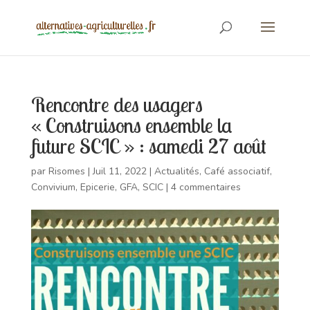
Rencontre des usagers
« Construisons ensemble la
future SCIC » : samedi 27 août
par
Risomes
|
Juil 11, 2022
|
Actualités
,
Café associatif
,
Convivium
,
Epicerie
,
GFA
,
SCIC
|
4 commentaires