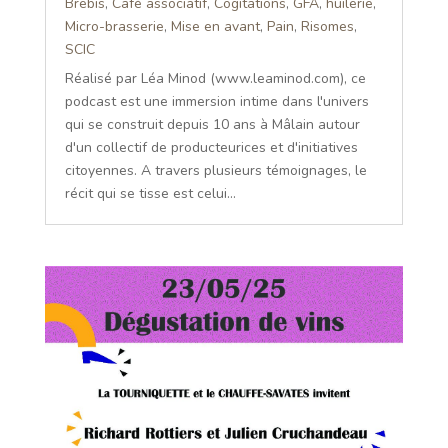
Brebis
,
Café associatif
,
Cogitations
,
GFA
,
huilerie
,
Micro-brasserie
,
Mise en avant
,
Pain
,
Risomes
,
SCIC
Réalisé par Léa Minod (www.leaminod.com), ce
podcast est une immersion intime dans l'univers
qui se construit depuis 10 ans à Mâlain autour
d'un collectif de producteurices et d'initiatives
citoyennes. A travers plusieurs témoignages, le
récit qui se tisse est celui...