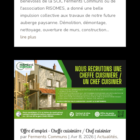
bénévoles de la SCIC Ferments Communs ou de
l'association RISOMES, a donné une belle
impulsion collective aux travaux de notre future
auberge paysanne. Démolition, démontage,
nettoyage, ouverture de murs, construction...
lire plus
Offre d’emploi – Cheffe cuisinière / Chef cuisinier
par
Ferments Communs
|
Avr 8, 2026
|
Actualités
,