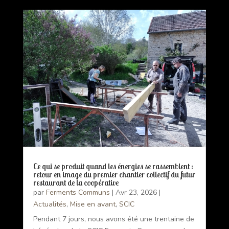
Ce qui se produit quand les énergies se rassemblent :
retour en image du premier chantier collectif du futur
restaurant de la coopérative
par
Ferments Communs
|
Avr 23, 2026
|
Actualités
,
Mise en avant
,
SCIC
Pendant 7 jours, nous avons été une trentaine de